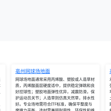
亳州网球场地面
表
网球场地面通常采用丙烯酸、塑胶或人造草材
体
质，丙烯酸面层硬度适中，提供稳定弹跳和良
久
好控球性；塑胶地面弹性优异，减震防滑，保
、
护运动员关节；人造草则仿真天然草，排水性
员
好。专业场地需符合ITF标准，确保平整度与
较
摩擦力平衡。选材需兼顾耐用性、环保性和维