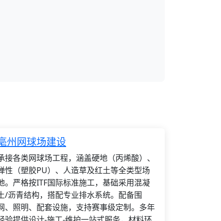
亳州网球场建设
承接各类网球场工程，涵盖硬地（丙烯酸）、
弹性（塑胶PU）、人造草及红土等全类型场
地。严格按ITF国际标准施工，基础采用混凝
土/沥青结构，搭配专业排水系统。配备围
网、照明、配套设施，支持赛事级定制。多年
经验提供设计-施工-维护一站式服务，材料环