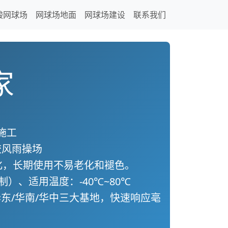
酸网球场
网球场地面
网球场建设
联系我们
家
施工
校风雨操场
化，长期使用不易老化和褪色。
）、适用温度：-40℃~80℃
，华东/华南/华中三大基地，快速响应
亳