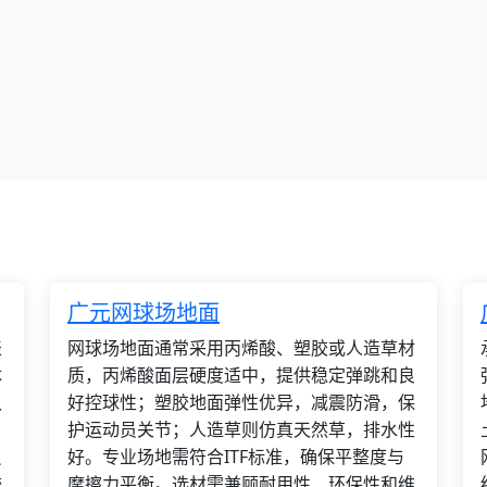
广元网球场地面
表
网球场地面通常采用丙烯酸、塑胶或人造草材
体
质，丙烯酸面层硬度适中，提供稳定弹跳和良
久
好控球性；塑胶地面弹性优异，减震防滑，保
、
护运动员关节；人造草则仿真天然草，排水性
员
好。专业场地需符合ITF标准，确保平整度与
较
摩擦力平衡。选材需兼顾耐用性、环保性和维