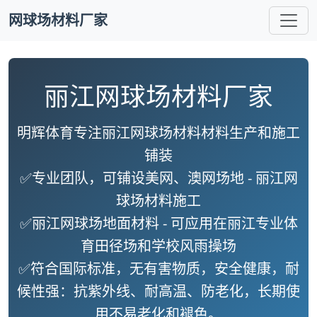
网球场材料厂家
丽江网球场材料厂家
明辉体育专注丽江网球场材料材料生产和施工
铺装
✅专业团队，可铺设美网、澳网场地 -
丽江网
球场材料施工
✅
丽江网球场地面材料
- 可应用在丽江专业体
育田径场和学校风雨操场
✅符合国际标准，无有害物质，安全健康，耐
候性强：抗紫外线、耐高温、防老化，长期使
用不易老化和褪色。