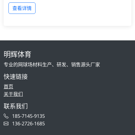
查看详情
明辉体育
专业的网球场材料生产、研发、销售源头厂家
快速链接
首页
关于我们
联系我们
185-7145-9135
136-2726-1685