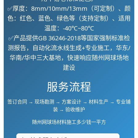
✅厚度：8mm/10mm/13mm（可定制）、颜
色：红色、蓝色、绿色等（支持定制）、适用
温度：-40℃~80℃
✅产品提供GB 36246-2018等国家强制标准检
测报告，自动化流水线生成+专业施工，华东/
华南/华中三大基地，快速响应
随州网球场地
建设
服务流程
签订合同 → 现场勘测 → 方案设计 → 材料生产 → 专业铺
装 → 验收维护
随州网球场材料施工多少钱一平方