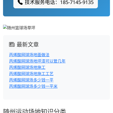
技术服务电话：185-7145-9135
最新文章
丙烯酸网球场地面做法
丙烯酸网球场地坪漆可以管几年
丙烯酸网球场地施工
丙烯酸网球场地施工工艺
丙烯酸网球场多少钱一平
丙烯酸网球场多少钱一平米
随州运动场地知识分类