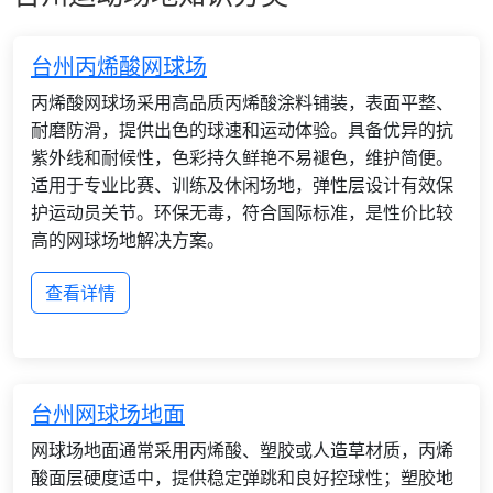
台州丙烯酸网球场
丙烯酸网球场采用高品质丙烯酸涂料铺装，表面平整、
耐磨防滑，提供出色的球速和运动体验。具备优异的抗
紫外线和耐候性，色彩持久鲜艳不易褪色，维护简便。
适用于专业比赛、训练及休闲场地，弹性层设计有效保
护运动员关节。环保无毒，符合国际标准，是性价比较
高的网球场地解决方案。
查看详情
台州网球场地面
网球场地面通常采用丙烯酸、塑胶或人造草材质，丙烯
酸面层硬度适中，提供稳定弹跳和良好控球性；塑胶地