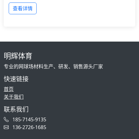
查看详情
明辉体育
专业的网球场材料生产、研发、销售源头厂家
快速链接
首页
关于我们
联系我们
185-7145-9135
136-2726-1685