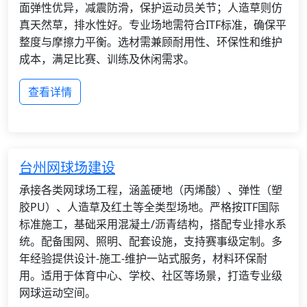
面弹性优异，减震防滑，保护运动员关节；人造草则仿
真天然草，排水性好。专业场地需符合ITF标准，确保平
整度与摩擦力平衡。选材需兼顾耐用性、环保性和维护
成本，满足比赛、训练及休闲需求。
查看详情
台州网球场建设
承接各类网球场工程，涵盖硬地（丙烯酸）、弹性（塑
胶PU）、人造草及红土等全类型场地。严格按ITF国际
标准施工，基础采用混凝土/沥青结构，搭配专业排水系
统。配备围网、照明、配套设施，支持赛事级定制。多
年经验提供设计-施工-维护一站式服务，材料环保耐
用。适用于体育中心、学校、社区等场景，打造专业级
网球运动空间。