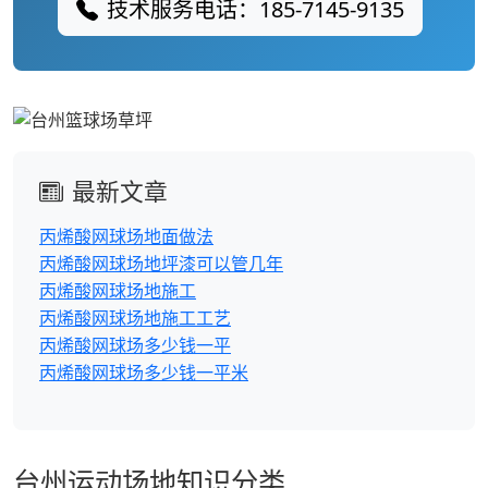
技术服务电话：185-7145-9135
最新文章
丙烯酸网球场地面做法
丙烯酸网球场地坪漆可以管几年
丙烯酸网球场地施工
丙烯酸网球场地施工工艺
丙烯酸网球场多少钱一平
丙烯酸网球场多少钱一平米
台州运动场地知识分类