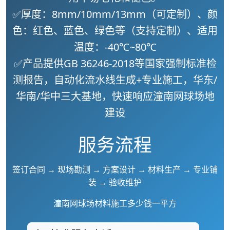
✅厚度：8mm/10mm/13mm（可定制）、颜
色：红色、蓝色、绿色等（支持定制）、适用
温度：-40℃~80℃
✅产品提供GB 36246-2018等国家强制标准检
测报告，自动化流水线生成+专业施工，华东/
华南/华中三大基地，快速响应
潼南网球场地
建设
服务流程
签订合同 → 现场勘测 → 方案设计 → 材料生产 → 专业铺
装 → 验收维护
潼南网球场材料施工多少钱一平方