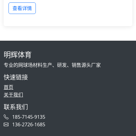
查看详情
明辉体育
专业的网球场材料生产、研发、销售源头厂家
快速链接
首页
关于我们
联系我们
185-7145-9135
136-2726-1685