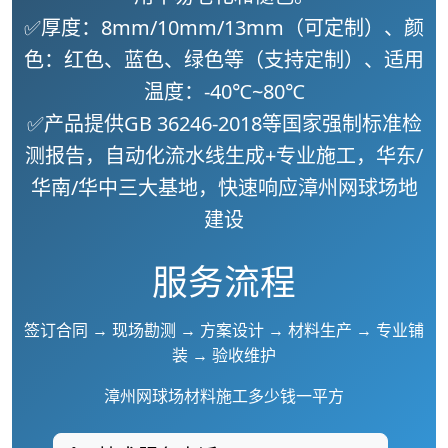
✅厚度：8mm/10mm/13mm（可定制）、颜
色：红色、蓝色、绿色等（支持定制）、适用
温度：-40℃~80℃
✅产品提供GB 36246-2018等国家强制标准检
测报告，自动化流水线生成+专业施工，华东/
华南/华中三大基地，快速响应
漳州网球场地
建设
服务流程
签订合同 → 现场勘测 → 方案设计 → 材料生产 → 专业铺
装 → 验收维护
漳州网球场材料施工多少钱一平方