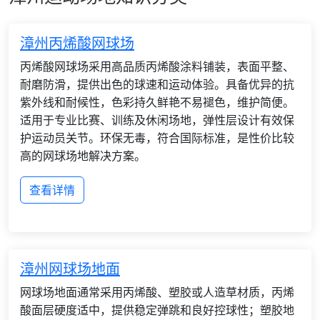
漳州丙烯酸网球场
丙烯酸网球场采用高品质丙烯酸涂料铺装，表面平整、
耐磨防滑，提供出色的球速和运动体验。具备优异的抗
紫外线和耐候性，色彩持久鲜艳不易褪色，维护简便。
适用于专业比赛、训练及休闲场地，弹性层设计有效保
护运动员关节。环保无毒，符合国际标准，是性价比较
高的网球场地解决方案。
查看详情
漳州网球场地面
网球场地面通常采用丙烯酸、塑胶或人造草材质，丙烯
酸面层硬度适中，提供稳定弹跳和良好控球性；塑胶地